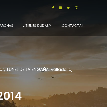
ARCHAS
¿TIENES DUDAS?
¡CONTACTA!
ar
,
TUNEL DE LA ENGAÑA
,
valladolid
,
2014