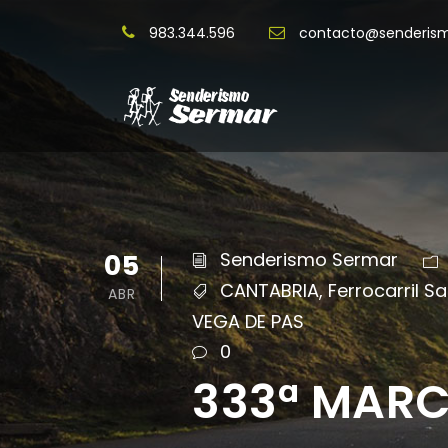
983.344.596
contacto@senderis
05
Senderismo Sermar
CANTABRIA
,
Ferrocarril 
ABR
VEGA DE PAS
0
333ª MARCH