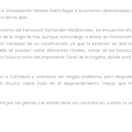
e ir atravesando túneles hasta llegar a la estación abandonada 
 del rio Ajan.
ntasma del Ferrocarril Santander-Mediterráeo. Se encuentra si
os de la Vega de Pas. Aunque nunca llegó a entrar en funciona
o complejo de su construcción ya que la estación se alza s
la se pueden visitar diferentes túneles, ruinas de los barrac
mo la boca norte del imponente Túnel de la Engaña, donde está 
s a Cantabria y viceversa, sin ningún problema, pero después
licó mucho sobre todo en el desprendimiento mayor que 
iltra por las grietas y el sonido de la voz retumba en cuanto te 