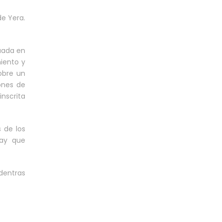
de Yera.
tuada en
miento y
obre un
ones de
inscrita
 de los
hay que
adentras