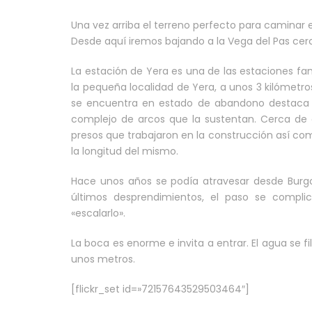
Una vez arriba el terreno perfecto para caminar 
Desde aquí iremos bajando a la Vega del Pas cerca
La estación de Yera es una de las estaciones fa
la pequeña localidad de Yera, a unos 3 kilómetr
se encuentra en estado de abandono destaca l
complejo de arcos que la sustentan. Cerca de el
presos que trabajaron en la construcción así co
la longitud del mismo.
Hace unos años se podía atravesar desde Burgo
últimos desprendimientos, el paso se comp
«escalarlo».
La boca es enorme e invita a entrar. El agua se f
unos metros.
[flickr_set id=»72157643529503464″]