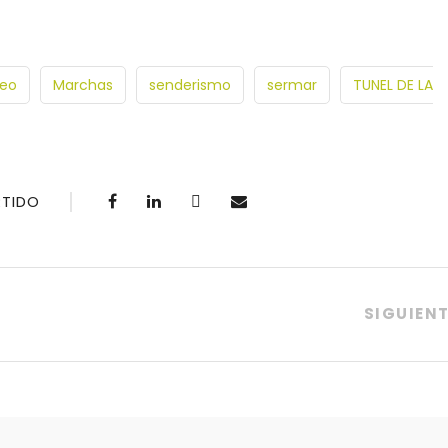
áeo
Marchas
senderismo
sermar
TUNEL DE LA
TIDO
SIGUIEN