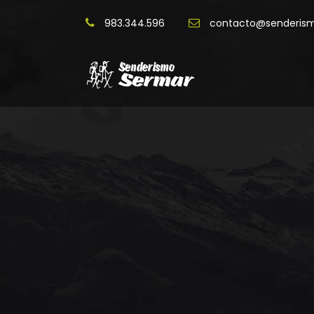
983.344.596
contacto@senderis