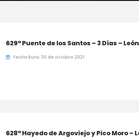
629ª Puente de los Santos – 3 Días – León
Fecha Ruta: 30 de octubre 2021
628ª Hayedo de Argoviejo y Pico Moro – 