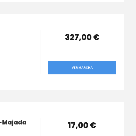
327,00 €
VER MARCHA
a -Majada
17,00 €