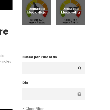
Dificultad
Dificultad
Media-Baja
Media-Alta
re
¿BUSCAS UNA RUTA?
dia
Busca por Palabras
ornales
Día
× Clear Filter