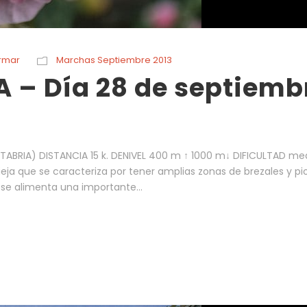
rmar
Marchas Septiembre 2013
 – Día 28 de septiemb
ABRIA) DISTANCIA 15 k. DENIVEL 400 m ↑ 1000 m↓ DIFICULTAD me
eja que se caracteriza por tener amplias zonas de brezales y pi
e se alimenta una importante...