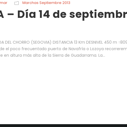
rmar
Marchas Septiembre 2013
 – Día 14 de septiemb
DA DEL CHORRO (SEGOVIA) DISTANCIA 13 Km DESNIVEL 450 m ↑809
e el poco frecuentado puerto de Navafría o Lozoya recorrerem
en altura más alta de la Sierra de Guadarrama. La...