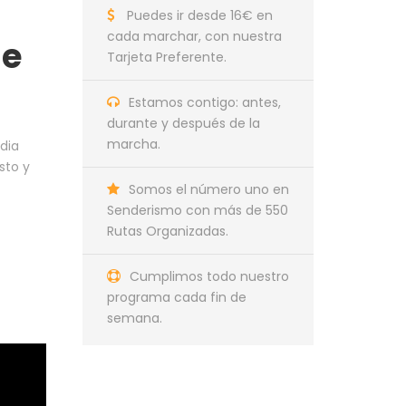
Puedes ir desde 16€ en
cada marchar, con nuestra
re
Tarjeta Preferente.
Estamos contigo: antes,
durante y después de la
marcha.
dia
sto y
Somos el número uno en
Senderismo con más de 550
Rutas Organizadas.
Cumplimos todo nuestro
programa cada fin de
semana.