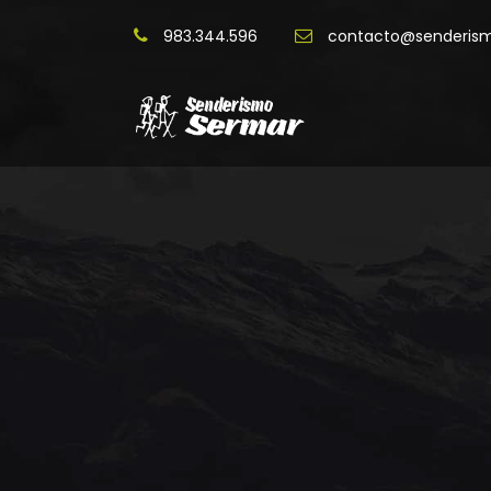
983.344.596
contacto@senderis