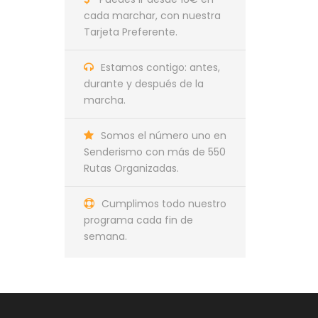
cada marchar, con nuestra
Tarjeta Preferente.
Estamos contigo: antes,
durante y después de la
marcha.
Somos el número uno en
Senderismo con más de 550
Rutas Organizadas.
Cumplimos todo nuestro
programa cada fin de
semana.