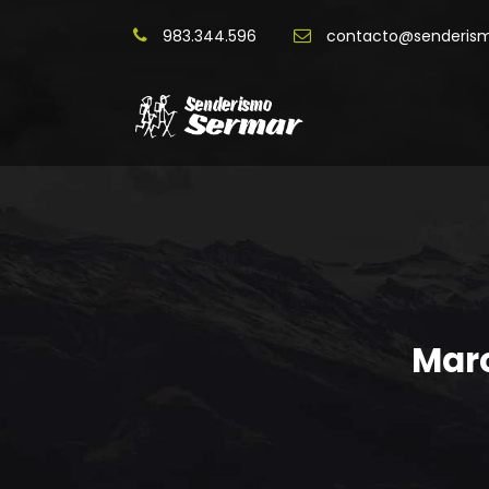
983.344.596
contacto@senderis
Mar