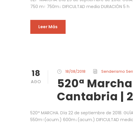
750 m↑ 750m↓ DIFICULTAD media DURACIÓN 5 h
Leer Más
18
18/08/2018
Senderismo Se
520ª Marcha
AGO
Cantabria | 
520ª MARCHA. Día 22 de septiembre de 2018. GU
550m↑(acum.) 600m↓(acum.) DIFICULTAD media