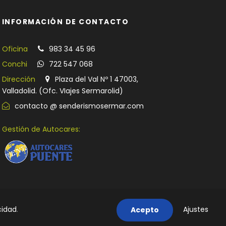
INFORMACIÓN DE CONTACTO
Oficina
983 34 45 96
Conchi
722 547 068
Dirección
Plaza del Val Nº 1 47003,
Valladolid. (Ofc. VIajes Sermarolid)
contacto @ senderismosermar.com
Gestión de Autocares:
cidad
.
Ajustes
Acepto
|
POLÍTICA DE COOKIES
|
CONTACTO