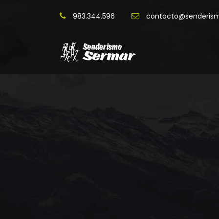
983.344.596
contacto@senderis