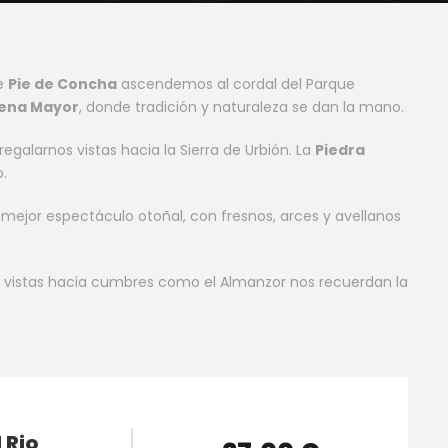
de
Pie de Concha
ascendemos al cordal del Parque
ena Mayor
, donde tradición y naturaleza se dan la mano.
regalarnos vistas hacia la Sierra de Urbión. La
Piedra
.
l mejor espectáculo otoñal, con fresnos, arces y avellanos
as vistas hacia cumbres como el Almanzor nos recuerdan la
 Rio