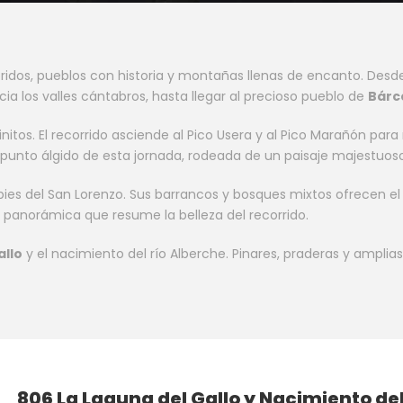
ridos, pueblos con historia y montañas llenas de encanto. Des
a los valles cántabros, hasta llegar al precioso pueblo de
Bárc
nitos. El recorrido asciende al Pico Usera y al Pico Marañón para 
l punto álgido de esta jornada, rodeada de un paisaje majestuoso
s pies del San Lorenzo. Sus barrancos y bosques mixtos ofrecen e
panorámica que resume la belleza del recorrido.
allo
y el nacimiento del río Alberche. Pinares, praderas y ampli
806 La Laguna del Gallo y Nacimiento del