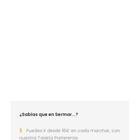
LA MEJOR TEMPORADA SENDERISTA
RUTAS DICIEMBRE 2026
RUTAS ENERO 2027
RUTAS FEBRERO 2027
RUTAS MARZO 2027
RUTAS ABRIL 2027
RUTAS MAYO 2027
¿Sabías que en Sermar...?
Puedes ir desde 16€ en cada marchar, con
nuestra Tarjeta Preferente.