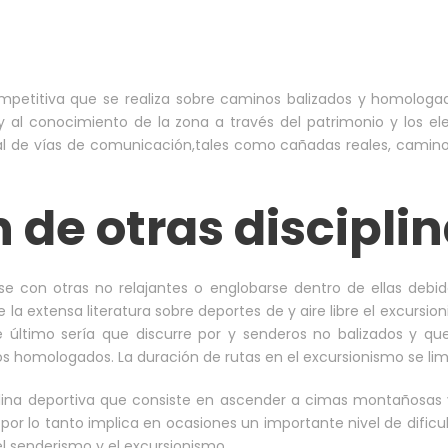
ompetitiva que se realiza sobre caminos balizados y homolog
 al conocimiento de la zona a través del patrimonio y los ele
al de vías de comunicación,tales como cañadas reales, camino
 de otras discipli
e con otras no relajantes o englobarse dentro de ellas debido
a extensa literatura sobre deportes de y aire libre el excursio
te último sería que discurre por y senderos no balizados y q
os homologados. La duración de rutas en el excursionismo se li
lina deportiva que consiste en ascender a cimas montañosas y
 por lo tanto implica en ocasiones un importante nivel de dific
l senderismo y el excursionismo.