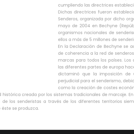
cumpliendo las directrices establec
Dichas directrices fueron establec
Senderos, organizada por dicho orga
mayo de 2004 en Bechyne (Repúbl
organismos nacionales de senderis
ellos a más de 5 millones de sender
En la Declaración de Bechyne se a
de coherencia a la red de sendero
marcas para todos los países. Los 
las diferentes partes de europa hace
dictaminó que la imposición de
perjudicial para el senderismo, deb
como la creación de costes económi
ad histórica creada por los sistemas tradicionales de marcaje. E
 de los senderistas a través de los diferentes territorios s
e éste se produzca.