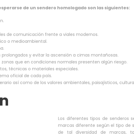
n esperarse de un sendero homologado son las siguientes:
n.
iales de comunicación frente a viales modernos.
áfico o medioambiental.
a.
 prolongados y evitar la ascensión a cimas montañosas.
o zonas que en condiciones normales presenten algún riesgo.
tos, técnicas o materiales especiales.
ema oficial de cada país.
rario así como de los valores ambientales, paisajísticos, cultura
ón
Los diferentes tipos de senderos 
marcas diferente según el tipo de s
de tal diversidad de marcas, to