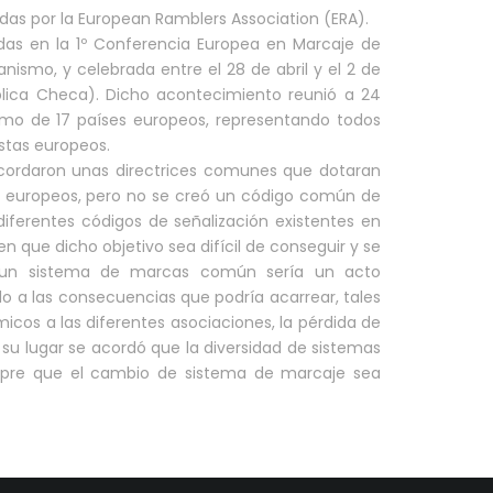
idas por la European Ramblers Association (ERA).
idas en la 1º Conferencia Europea en Marcaje de
nismo, y celebrada entre el 28 de abril y el 2 de
ica Checa). Dicho acontecimiento reunió a 24
mo de 17 países europeos, representando todos
istas europeos.
cordaron unas directrices comunes que dotaran
s europeos, pero no se creó un código común de
diferentes códigos de señalización existentes en
n que dicho objetivo sea difícil de conseguir y se
 un sistema de marcas común sería un acto
ido a las consecuencias que podría acarrear, tales
cos a las diferentes asociaciones, la pérdida de
n su lugar se acordó que la diversidad de sistemas
iempre que el cambio de sistema de marcaje sea