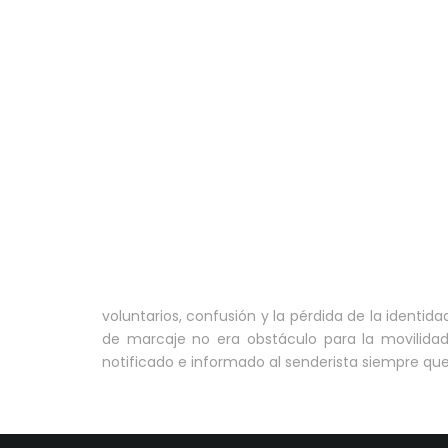
voluntarios, confusión y la pérdida de la identid
de marcaje no era obstáculo para la movilidad
notificado e informado al senderista siempre qu