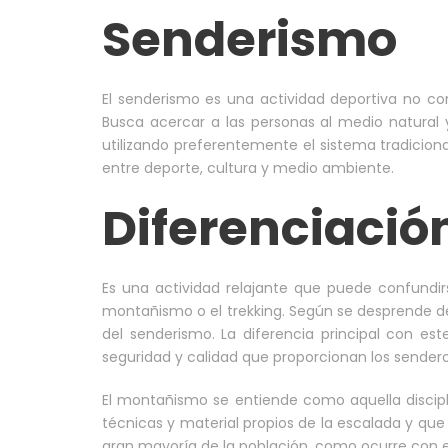
Senderismo
El senderismo es una actividad deportiva no c
Busca acercar a las personas al medio natural y
utilizando preferentemente el sistema tradicion
entre deporte, cultura y medio ambiente.
Diferenciación
Es una actividad relajante que puede confundirs
montañismo o el trekking. Según se desprende de l
del senderismo. La diferencia principal con es
seguridad y calidad que proporcionan los sender
El montañismo se entiende como aquella discip
técnicas y material propios de la escalada y que
gran mayoría de la población, como ocurre con e