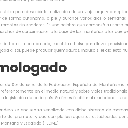
utiliza para describir la realización de un viaje largo y compli
r de forma autónoma, a pie y durante varios días o semanas 
remotos sin senderos. Es una palabra que comenzó a usarse en 
s marchas de aproximación a la base de las montañas a las que 
r de botas, ropa cómoda, mochila o bolso para llevar provisione
gada al sol, puede producir quemaduras, incluso si el día está nu
omologado
l de Senderismo de la Federación Española de Montañismo, es 
referentemente en el medio natural y sobre viales tradicionale
la legislación de cada país. Su fin es facilitar al ciudadano su re
endero se encuentra señalizado con dicho sistema de marcas
te del promotor y que cumple los requisitos establecidos por
e Montaña y Escalada (FEDME).