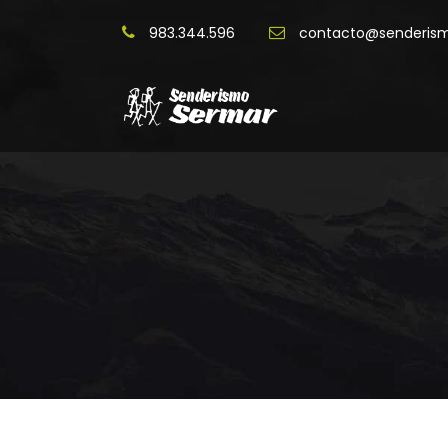
983.344.596
contacto@senderis