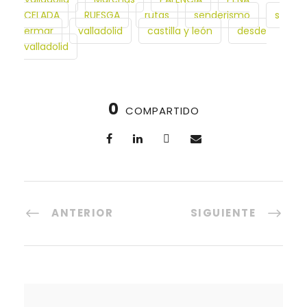
CELADA
RUESGA
rutas
senderismo
s
ermar
valladolid
castilla y león
desde
valladolid
0
COMPARTIDO
ANTERIOR
SIGUIENTE