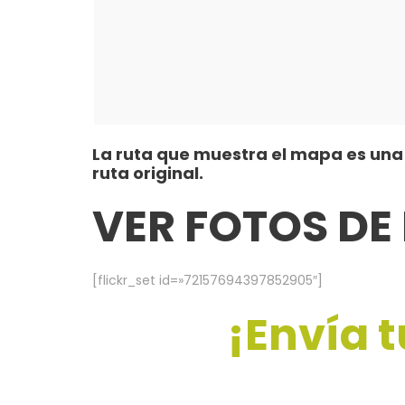
La ruta que muestra el mapa es una 
ruta original.
VER FOTOS DE
[flickr_set id=»72157694397852905″]
¡Envía t