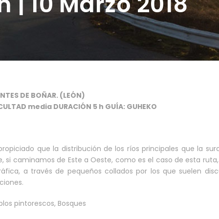
n | 10 Marzo 2018
ONTES DE BOÑAR. (LEÓN)
FICULTAD media DURACIÓN 5 h GUÍA: GUHEKO
opiciado que la distribución de los ríos principales que la su
ue, si caminamos de Este a Oeste, como es el caso de esta ruta
ca, a través de pequeños collados por los que suelen discur
ciones.
blos pintorescos, Bosques