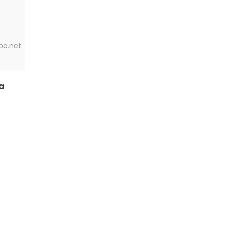
po.net
a