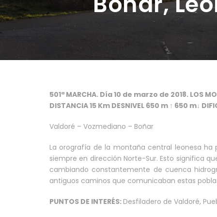
Boñar, Leó
501ª MARCHA. Día 10 de marzo de 2018. LOS M
DISTANCIA 15 Km DESNIVEL 650 m ↑ 650 m↓ DI
Valdoré – Vozmediano – Boñar
La orografía de la montaña central leonesa ha pr
siempre en dirección Norte-Sur. Esto significa q
cambiando constantemente de cuenca hidrográfi
antiguos caminos que comunicaban estas pobla
PUNTOS DE INTERÉS:
Desfiladero de Valdoré, Pue