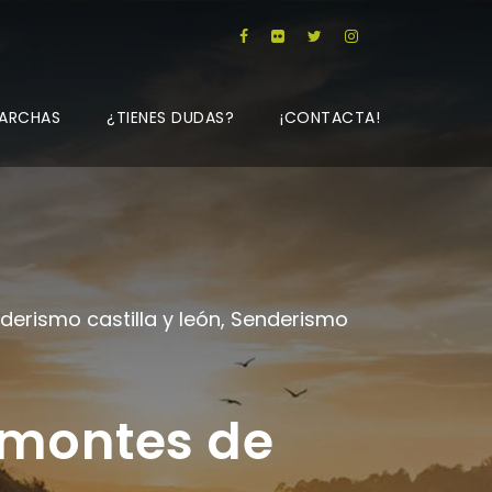
ARCHAS
¿TIENES DUDAS?
¡CONTACTA!
derismo castilla y león
,
Senderismo
 montes de