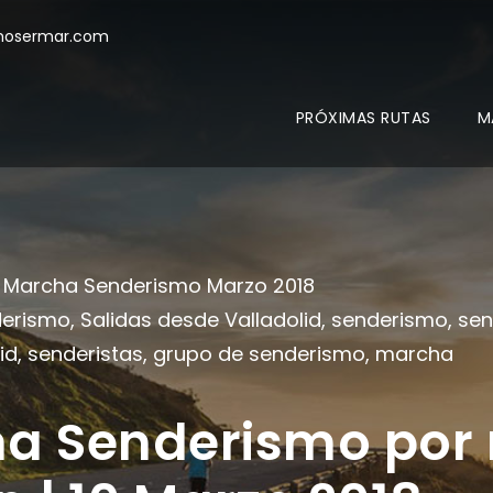
mosermar.com
PRÓXIMAS RUTAS
M
Marcha Senderismo Marzo 2018
derismo
,
Salidas desde Valladolid
,
senderismo
,
sen
id
,
senderistas
,
grupo de senderismo
,
marcha
ha Senderismo por