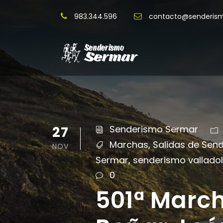
983.344.596
contacto@senderis
27
Senderismo Sermar
Marchas
,
Salidas de Sen
NOV
Sermar
,
senderismo valladol
0
501ª Marc