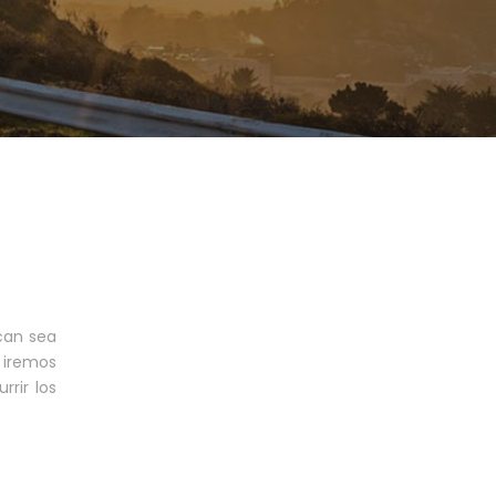
rcan sea
, iremos
rir los