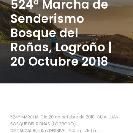
524ª Marcha de
Senderismo
Bosque del
Roñas, Logroño |
20 Octubre 2018
524ª MARCHA. Día 20 de octubre de 2018. GUIA: JUAN
BOSQUE DEL ROÑAS (LOGROÑO)
DISTANCIA 16,5 Km DESNIVEL 750 m↑ 750 m ↓