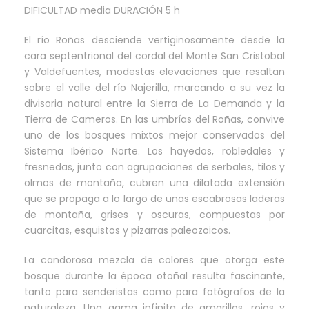
DIFICULTAD media DURACIÓN 5 h
El río Roñas desciende vertiginosamente desde la
cara septentrional del cordal del Monte San Cristobal
y Valdefuentes, modestas elevaciones que resaltan
sobre el valle del río Najerilla, marcando a su vez la
divisoria natural entre la Sierra de La Demanda y la
Tierra de Cameros. En las umbrías del Roñas, convive
uno de los bosques mixtos mejor conservados del
Sistema Ibérico Norte. Los hayedos, robledales y
fresnedas, junto con agrupaciones de serbales, tilos y
olmos de montaña, cubren una dilatada extensión
que se propaga a lo largo de unas escabrosas laderas
de montaña, grises y oscuras, compuestas por
cuarcitas, esquistos y pizarras paleozoicos.
La candorosa mezcla de colores que otorga este
bosque durante la época otoñal resulta fascinante,
tanto para senderistas como para fotógrafos de la
naturaleza. Una gama infinita de amarillos, rojos y