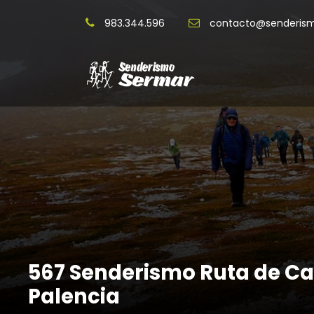
983.344.596
contacto@senderis
567 Senderismo Ruta de C
Palencia