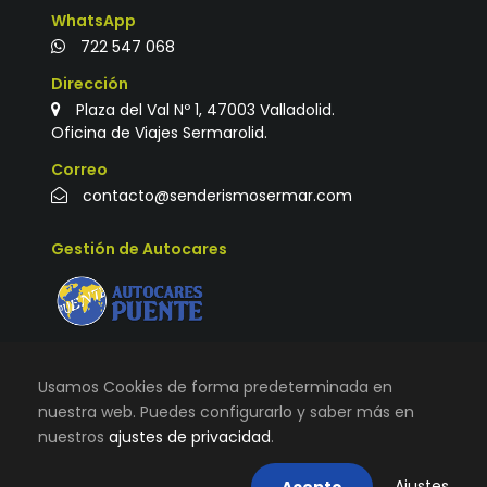
WhatsApp
722 547 068
Dirección
Plaza del Val Nº 1, 47003 Valladolid.
Oficina de Viajes Sermarolid.
Correo
contacto@senderismosermar.com
Gestión de Autocares
Usamos Cookies de forma predeterminada en
nuestra web. Puedes configurarlo y saber más en
8 senderistas están viendo esta
nuestros
ajustes de privacidad
.
ruta ahora.
© TODOS LOS DERECHOS RESERVADOS |
VIAJES
SERMAROLID
|
AVISO LEGAL, TÉRMINOS Y CONDICIONES DE
Ajustes