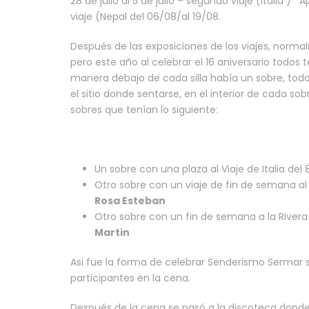
28 de julio al 5 de julio – segundo viaje (Italia )
viaje (Nepal del 06/08/al 19/08.
Después de las exposiciones de los viajes, normal
pero este año al celebrar el 16 aniversario todos 
manera debajo de cada silla había un sobre, todos
el sitio donde sentarse, en el interior de cada 
sobres que tenían lo siguiente:
Un sobre con una plaza al Viaje de Italia del 
Otro sobre con un viaje de fin de semana al A
Rosa Esteban
Otro sobre con un fin de semana a la Rivera
Martin
Asi fue la forma de celebrar Senderismo Sermar sus
participantes en la cena.
Después de la cena se pasó a la discoteca donde se