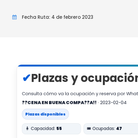
Fecha Ruta: 4 de febrero 2023
✔
Plazas y ocupació
Consulta cómo va la ocupación y reserva por Wha
??CENA EN BUENA COMPA??A!!
· 2023-02-04
Plazas disponibles
🧍 Capacidad:
55
🎟️ Ocupadas:
47