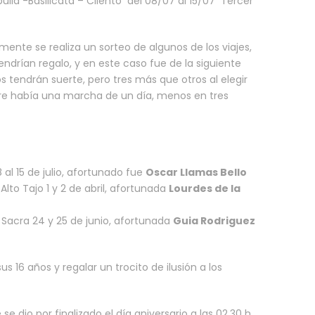
 Apulia -Basilicata – Cilento del 08/07 al 15/07 Tercer
mente se realiza un sorteo de algunos de los viajes,
tendrían regalo, y en este caso fue de la siguiente
 tendrán suerte, pero tres más que otros al elegir
sobre había una marcha de un día, menos en tres
8 al 15 de julio, afortunado fue
Oscar Llamas Bello
lto Tajo 1 y 2 de abril, afortunada
Lourdes de la
 Sacra 24 y 25 de junio, afortunada
Guia Rodriguez
 16 años y regalar un trocito de ilusión a los
 dio por finalizado el día aniversario a las 02.30 h