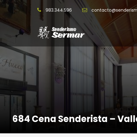
983.344.596
contacto@senderis
684 Cena Senderista – Vall