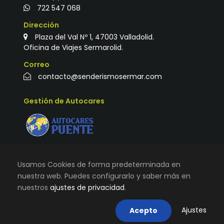
722 547 068
Dirección
Plaza del Val Nº 1, 47003 Valladolid.
Oficina de Viajes Sermarolid.
Correo
contacto@senderismosermar.com
Gestión de Autocares
Usamos Cookies de forma predeterminada en
nuestra web. Puedes configurarlo y saber más en
nuestros
ajustes de privacidad
.
© TODOS LOS DERECHOS RESERVADOS |
VIAJES
SERMAROLID
|
AVISO LEGAL, TÉRMINOS Y CONDICIONES DE
Ajustes
Acepto
USO
|
POLÍTICA DE COOKIES
|
CONTACTO