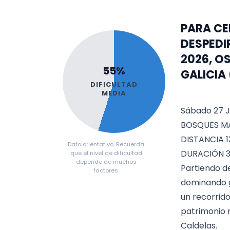
PARA CE
DESPEDI
2026, O
55%
GALICIA
DIFICULTAD
MEDIA
Sábado 27 J
BOSQUES M
DISTANCIA 1
Dato orientativo. Recuerda
DURACIÓN 3
que el nivel de dificultad
depende de muchos
Partiendo de
factores.
dominando g
un recorrido
patrimonio n
Caldelas.