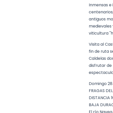
Inmensas e i
centenarios
antiguos mo
medievales 
viticultura 
Visita al Cas
fin de ruta 
Caldelas don
disfrutar de
espectacula
Domingo 28 
FRAGAS DEL
DISTANCIA 1
BAJA DURAC
El río Nave