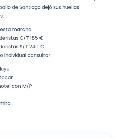
allo de Santiago dejó sus huellas
s.
 esta marcha
deristas C/T 185 €
deristas S/T 240 €
 individual consultar
cluye
utocar
hotel con M/P
rmita