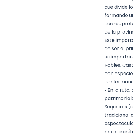
que divide l
formando un
que es, pro
de la provin
Este import
de ser el pr
su importan
Robles, Cas
con especies
conformando
• En la ruta
patrimonial
Sequeiros (
tradicional 
espectacula
mole graníti