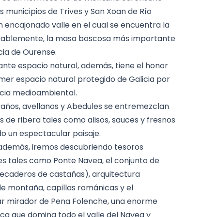
os municipios de Trives y San Xoan de Río
 encajonado valle en el cual se encuentra la
bablemente, la masa boscosa más importante
cia de Ourense.
ante espacio natural, además, tiene el honor
imer espacio natural protegido de Galicia por
cia medioambiental.
taños, avellanos y Abedules se entremezclan
 de ribera tales como alisos, sauces y fresnos
 un espectacular paisaje.
, además, iremos descubriendo tesoros
es tales como Ponte Navea, el conjunto de
secaderos de castañas), arquitectura
de montaña, capillas románicas y el
r mirador de Pena Folenche, una enorme
ca que domina todo el valle del Navea y