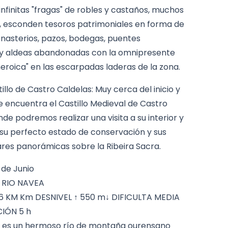
nfinitas "fragas" de robles y castaños, muchos
, esconden tesoros patrimoniales en forma de
nasterios, pazos, bodegas, puentes
y aldeas abandonadas con la omnipresente
"heroica" en las escarpadas laderas de la zona.
tillo de Castro Caldelas: Muy cerca del inicio y
se encuentra el Castillo Medieval de Castro
de podremos realizar una visita a su interior y
 su perfecto estado de conservación y sus
res panorámicas sobre la Ribeira Sacra.
de Junio
 RIO NAVEA
6 KM Km DESNIVEL ↑ 550 m↓ DIFICULTA MEDIA
IÓN 5 h
a, es un hermoso río de montaña ourensano