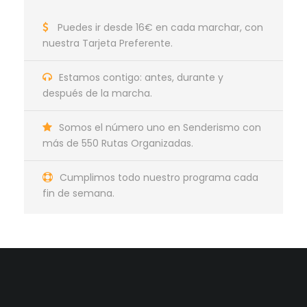
Puedes ir desde 16€ en cada marchar, con
nuestra Tarjeta Preferente.
Estamos contigo: antes, durante y
después de la marcha.
Somos el número uno en Senderismo con
más de 550 Rutas Organizadas.
Cumplimos todo nuestro programa cada
fin de semana.