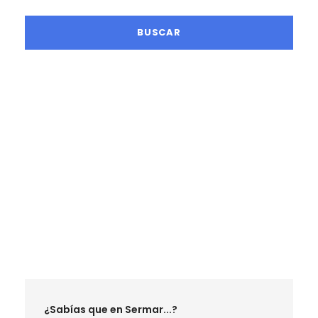
LA MEJOR TEMPORADA SENDERISTA
RUTAS SEPTIEMBRE 2026
RUTAS OCTUBRE 2026
RUTAS NOVIEMBRE 2026
RUTAS DICIEMBRE 2026
RUTAS ENERO 2027
RUTAS FEBRERO 2027
¿Sabías que en Sermar...?