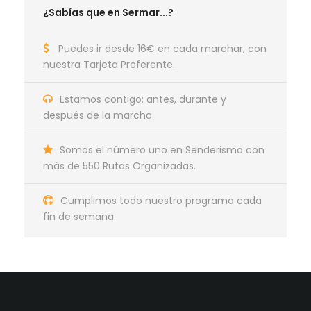
¿Sabías que en Sermar...?
Puedes ir desde 16€ en cada marchar, con
nuestra Tarjeta Preferente.
Estamos contigo: antes, durante y
después de la marcha.
Somos el número uno en Senderismo con
más de 550 Rutas Organizadas.
Cumplimos todo nuestro programa cada
fin de semana.