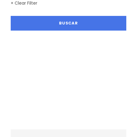
× Clear Filter
LA MEJOR TEMPORADA SENDERISTA
RUTAS MAYO 2027
RUTAS JUNIO 2027
RUTAS MAYO 2026
RUTAS JUNIO 2026
RUTAS SEPTIEMBRE 2026
RUTAS OCTUBRE 2026