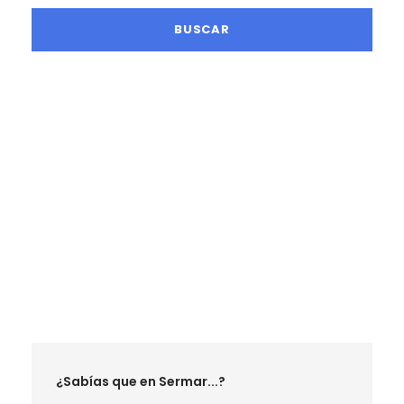
LA MEJOR TEMPORADA SENDERISTA
RUTAS MAYO 2026
RUTAS JUNIO 2026
RUTAS SEPTIEMBRE 2026
RUTAS OCTUBRE 2026
RUTAS NOVIEMBRE 2026
RUTAS DICIEMBRE 2026
¿Sabías que en Sermar...?