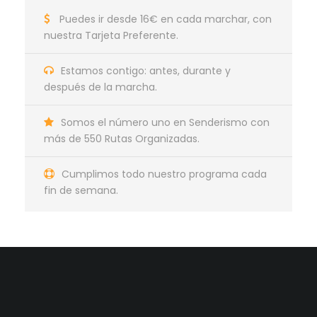
Puedes ir desde 16€ en cada marchar, con
nuestra Tarjeta Preferente.
Estamos contigo: antes, durante y
después de la marcha.
Somos el número uno en Senderismo con
más de 550 Rutas Organizadas.
Cumplimos todo nuestro programa cada
fin de semana.