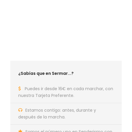
RUTAS OCTUBRE 2026
RUTAS NOVIEMBRE 2026
RUTAS DICIEMBRE 2026
RUTAS ENERO 2027
RUTAS FEBRERO 2027
RUTAS MARZO 2027
¿Sabías que en Sermar...?
Puedes ir desde 16€ en cada marchar, con
nuestra Tarjeta Preferente.
Estamos contigo: antes, durante y
después de la marcha.
Somos el número uno en Senderismo con