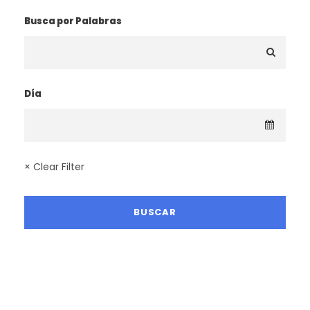
Busca por Palabras
Día
× Clear Filter
LA MEJOR TEMPORADA SENDERISTA