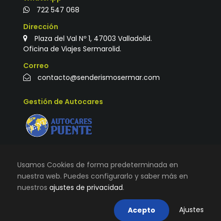
722 547 068
Dirección
Plaza del Val Nº 1, 47003 Valladolid.
Oficina de Viajes Sermarolid.
Correo
contacto@senderismosermar.com
Gestión de Autocares
Usamos Cookies de forma predeterminada en
nuestra web. Puedes configurarlo y saber más en
nuestros
ajustes de privacidad
.
© TODOS LOS DERECHOS RESERVADOS |
VIAJES
SERMAROLID
|
AVISO LEGAL, TÉRMINOS Y CONDICIONES DE
Ajustes
Acepto
USO
|
POLÍTICA DE COOKIES
|
CONTACTO