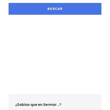
LA MEJOR TEMPORADA SENDERISTA
RUTAS ABRIL 2027
RUTAS MAYO 2027
RUTAS JUNIO 2027
RUTAS MAYO 2026
RUTAS JUNIO 2026
RUTAS SEPTIEMBRE 2026
¿Sabías que en Sermar...?