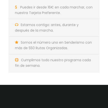
Puedes ir desde 16€ en cada marchar, con
nuestra Tarjeta Preferente.
Estamos contigo: antes, durante y
después de la marcha.
Somos el número uno en Senderismo con
más de 550 Rutas Organizadas.
Cumplimos todo nuestro programa cada
fin de semana.