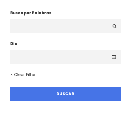
Busca por Palabras
Día
× Clear Filter
LA MEJOR TEMPORADA SENDERISTA