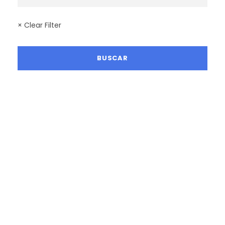
× Clear Filter
LA MEJOR TEMPORADA SENDERISTA
RUTAS MAYO 2026
RUTAS JUNIO 2026
RUTAS SEPTIEMBRE 2026
RUTAS OCTUBRE 2026
RUTAS NOVIEMBRE 2026
RUTAS DICIEMBRE 2026