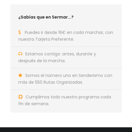
¿Sabías que en Sermar...?
Puedes ir desde 16€ en cada marchar, con
nuestra Tarjeta Preferente.
Estamos contigo: antes, durante y
después de la marcha.
Somos el número uno en Senderismo con
más de 550 Rutas Organizadas.
Cumplimos todo nuestro programa cada
fin de semana.