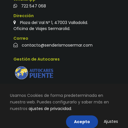
722 547 068
Dirección
Plaza del Val Nº 1, 47003 Valladolid.
Oficina de Viajes Sermarolid.
Correo
contacto@senderismosermar.com
Gestión de Autocares
Usamos Cookies de forma predeterminada en
nuestra web. Puedes configurarlo y saber más en
nuestros
ajustes de privacidad
.
© TODOS LOS DERECHOS RESERVADOS |
VIAJES
SERMAROLID
|
AVISO LEGAL, TÉRMINOS Y CONDICIONES DE
Ajustes
Acepto
USO
|
POLÍTICA DE COOKIES
|
CONTACTO