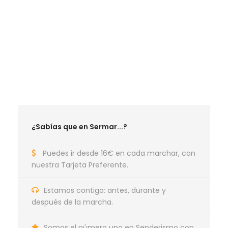
RUTAS JUNIO 2027
RUTAS MAYO 2026
RUTAS JUNIO 2026
RUTAS SEPTIEMBRE 2026
RUTAS OCTUBRE 2026
RUTAS NOVIEMBRE 2026
¿Sabías que en Sermar...?
Puedes ir desde 16€ en cada marchar, con
nuestra Tarjeta Preferente.
Estamos contigo: antes, durante y
después de la marcha.
Somos el número uno en Senderismo con