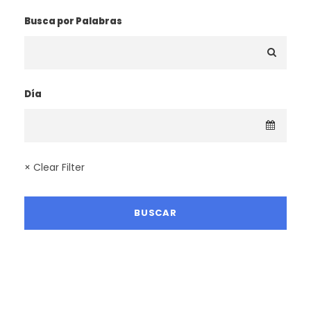
Busca por Palabras
Día
× Clear Filter
LA MEJOR TEMPORADA SENDERISTA