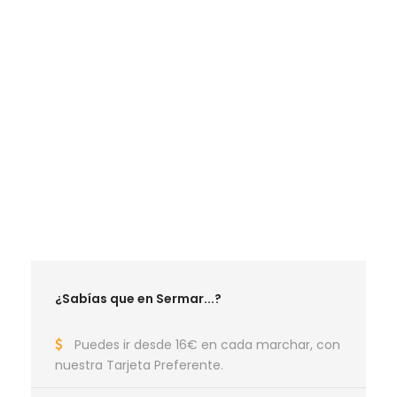
LA MEJOR TEMPORADA SENDERISTA
RUTAS MAYO 2027
RUTAS JUNIO 2027
RUTAS MAYO 2026
RUTAS JUNIO 2026
RUTAS SEPTIEMBRE 2026
RUTAS OCTUBRE 2026
¿Sabías que en Sermar...?
Puedes ir desde 16€ en cada marchar, con
nuestra Tarjeta Preferente.