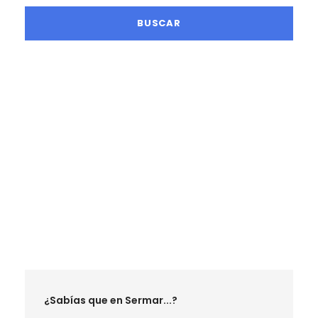
LA MEJOR TEMPORADA SENDERISTA
RUTAS ENERO 2027
RUTAS FEBRERO 2027
RUTAS MARZO 2027
RUTAS ABRIL 2027
RUTAS MAYO 2027
RUTAS JUNIO 2027
¿Sabías que en Sermar...?