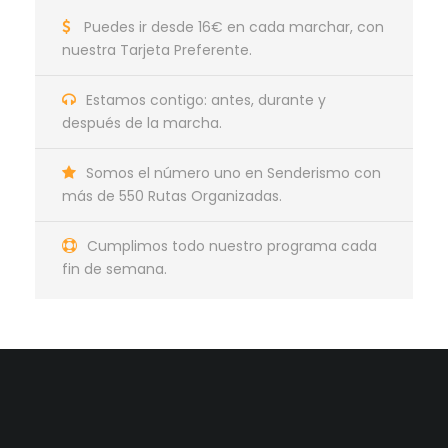
Puedes ir desde 16€ en cada marchar, con
nuestra Tarjeta Preferente.
Estamos contigo: antes, durante y
después de la marcha.
Somos el número uno en Senderismo con
más de 550 Rutas Organizadas.
Cumplimos todo nuestro programa cada
fin de semana.