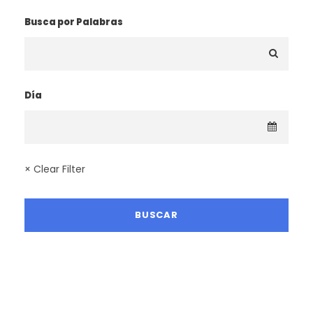
Busca por Palabras
Día
× Clear Filter
LA MEJOR TEMPORADA SENDERISTA