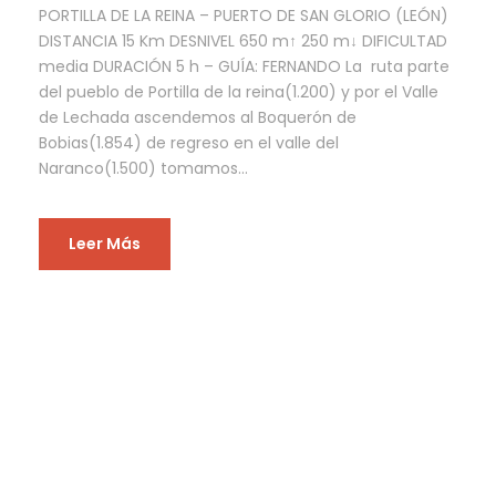
PORTILLA DE LA REINA – PUERTO DE SAN GLORIO (LEÓN)
DISTANCIA 15 Km DESNIVEL 650 m↑ 250 m↓ DIFICULTAD
media DURACIÓN 5 h – GUÍA: FERNANDO La ruta parte
del pueblo de Portilla de la reina(1.200) y por el Valle
de Lechada ascendemos al Boquerón de
Bobias(1.854) de regreso en el valle del
Naranco(1.500) tomamos...
Leer Más