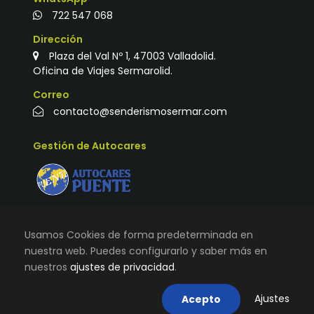
722 547 068
Dirección
Plaza del Val Nº 1, 47003 Valladolid.
Oficina de Viajes Sermarolid.
Correo
contacto@senderismosermar.com
Gestión de Autocares
Usamos Cookies de forma predeterminada en
nuestra web. Puedes configurarlo y saber más en
nuestros
ajustes de privacidad
.
© TODOS LOS DERECHOS RESERVADOS |
VIAJES
SERMAROLID
|
AVISO LEGAL, TÉRMINOS Y CONDICIONES DE
Ajustes
Acepto
USO
|
POLÍTICA DE COOKIES
|
CONTACTO