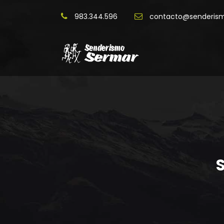
983.344.596
contacto@senderis