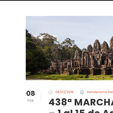
08
08/02/2016
Senderismo Se
438ª MARCH
FEB