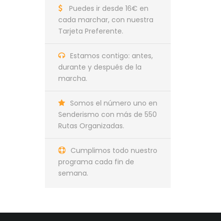
Puedes ir desde 16€ en
cada marchar, con nuestra
Tarjeta Preferente.
Estamos contigo: antes,
durante y después de la
marcha.
Somos el número uno en
Senderismo con más de 550
Rutas Organizadas.
Cumplimos todo nuestro
programa cada fin de
semana.