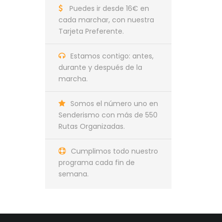
Puedes ir desde 16€ en
cada marchar, con nuestra
Tarjeta Preferente.
Estamos contigo: antes,
durante y después de la
marcha.
Somos el número uno en
Senderismo con más de 550
Rutas Organizadas.
Cumplimos todo nuestro
programa cada fin de
semana.