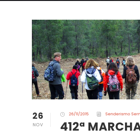
26
26/11/2015
Senderismo Ser
412ª MARCHA 
NOV