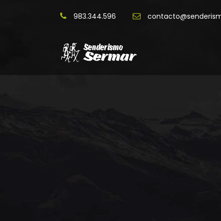
983.344.596
contacto@senderis