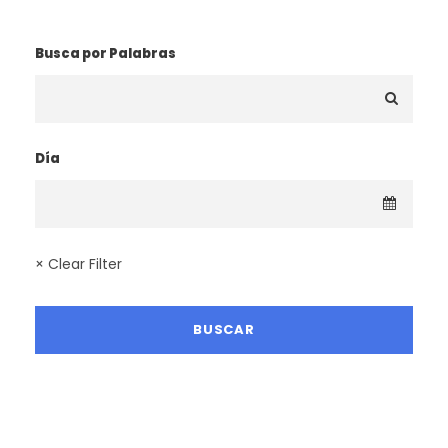
¿BUSCAS UNA RUTA?
Busca por Palabras
Día
× Clear Filter
LA MEJOR TEMPORADA SENDERISTA