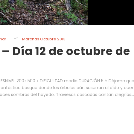
mar
Marchas Octubre 2013
– Día 12 de octubre de
ESNIVEL 200↑ 500 ↓ DIFICULTAD media DURACIÓN 5 h Déjame que
fantástico bosque donde los árboles aún susurran al oído y cue
ugaces sombras del hayedo. Traviesas cascadas cantan alegrías...