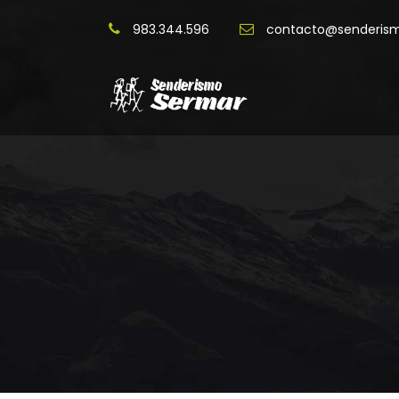
983.344.596
contacto@senderis