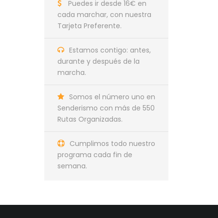
Puedes ir desde 16€ en
cada marchar, con nuestra
Tarjeta Preferente.
Estamos contigo: antes,
durante y después de la
marcha.
Somos el número uno en
Senderismo con más de 550
Rutas Organizadas.
Cumplimos todo nuestro
programa cada fin de
semana.