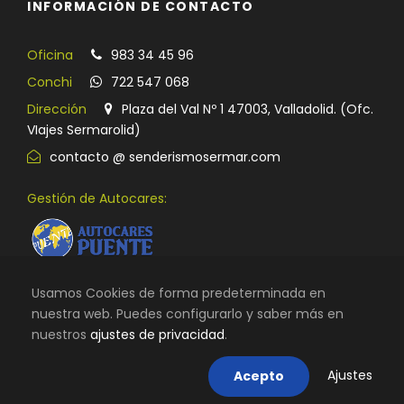
INFORMACIÓN DE CONTACTO
Oficina
983 34 45 96
Conchi
722 547 068
Dirección
Plaza del Val Nº 1 47003, Valladolid. (Ofc.
VIajes Sermarolid)
contacto @ senderismosermar.com
Gestión de Autocares:
Usamos Cookies de forma predeterminada en
nuestra web. Puedes configurarlo y saber más en
nuestros
ajustes de privacidad
.
© TODOS LOS DERECHOS RESERVADOS |
VIAJES SERMAROLID
|
AVISO LEGAL, TÉRMINOS Y CONDICIONES DE USO
|
POLÍTICA DE
Ajustes
Acepto
COOKIES
|
CONTACTO