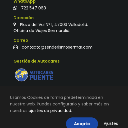
WhatsApp
722 547 068
Dirección
Plaza del Val Nº 1, 47003 Valladolid.
Oficina de Viajes Sermarolid.
Correo
contacto@senderismosermar.com
Gestión de Autocares
Usamos Cookies de forma predeterminada en
nuestra web. Puedes configurarlo y saber más en
nuestros
ajustes de privacidad
.
© TODOS LOS DERECHOS RESERVADOS |
VIAJES
SERMAROLID
|
AVISO LEGAL, TÉRMINOS Y CONDICIONES DE
Ajustes
Acepto