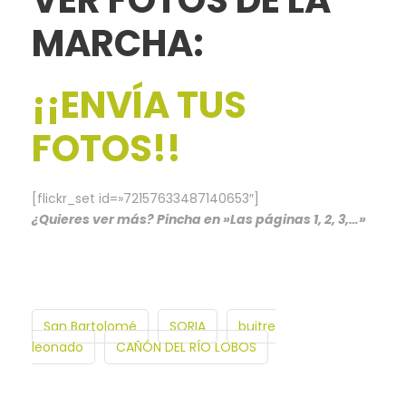
VER FOTOS DE LA
MARCHA:
¡¡ENVÍA TUS
FOTOS!!
[flickr_set id=»72157633487140653″]
¿Quieres ver más? Pincha en »Las páginas 1, 2, 3,…»
San Bartolomé
SORIA
buitre
leonado
CAÑÓN DEL RÍO LOBOS