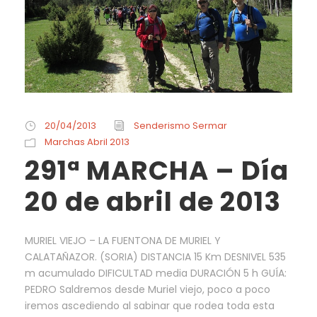
20/04/2013
Senderismo Sermar
Marchas Abril 2013
291ª MARCHA – Día
20 de abril de 2013
MURIEL VIEJO – LA FUENTONA DE MURIEL Y
CALATAÑAZOR. (SORIA) DISTANCIA 15 Km DESNIVEL 535
m acumulado DIFICULTAD media DURACIÓN 5 h GUÍA:
PEDRO Saldremos desde Muriel viejo, poco a poco
iremos ascediendo al sabinar que rodea toda esta