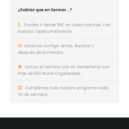
¿Sabías que en Sermar...?
Puedes ir desde 16€ en cada marchar, con
nuestra Tarjeta Preferente.
Estamos contigo: antes, durante y
después de la marcha.
Somos el número uno en Senderismo con
más de 550 Rutas Organizadas.
Cumplimos todo nuestro programa cada
fin de semana.