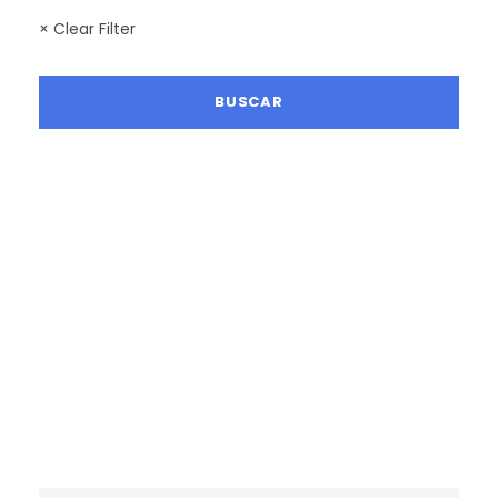
× Clear Filter
LA MEJOR TEMPORADA SENDERISTA
RUTAS NOVIEMBRE 2026
RUTAS DICIEMBRE 2026
RUTAS ENERO 2027
RUTAS FEBRERO 2027
RUTAS MARZO 2027
RUTAS ABRIL 2027