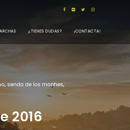
ARCHAS
¿TIENES DUDAS?
¡CONTACTA!
mo
,
senda de los monhes
,
e 2016