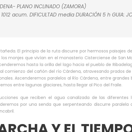
DENA- PLANO INCLINADO (ZAMORA)
 1012 acum. DIFICULTAD media DURACIÓN 5 h GUIA: J
eda. El principio de la ruta discurre por hermosos paisajes de
 los monjes que vivían en el monasterio Cisterciense de San M
cenderemos hasta la orilla del lago hacia el pueblo de Ribadelag
s al comienzo del cañón del río Cárdena, atravesando prados de
ionales. Ascenderemos paralelos al Río Cárdena, entre grandes
os entre lagunas glaciares, hasta llegar al Pico del Fraile.
rucciones que reciben el agua canalizada de las diferentes 
nderemos por una senda que serpenteando discurre paralela a
ncabril.
ARCHA Y EL TIEMPO