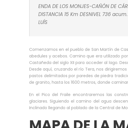
ENDA DE LOS MONJES-CAÑÓN DE CÁR
DISTANCIA 15 Km DESNIVEL 736 acum.
LUÍS
Comenzamos en el pueblo de San Martín de Castañ
abedules y acebos. Camino que era utilizado por
Castañeda del siglo XII para acceder al lago. Des
Desde aquí, cruzando el río Tera, nos dirigiremo
pastos delimitados por paredes de piedra tradic
de granito, hasta los 1600 metros, donde caminarem
En el Pico del Fraile encontraremos las const
glaciares. Siguiendo el camino del agua desce
Inclinado llegando al poblado de la Central de Mo
MAPA DE LA M