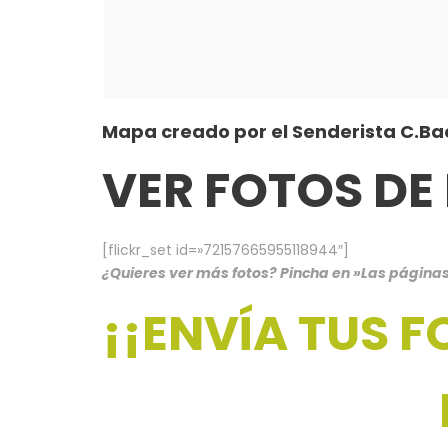
Mapa creado por el Senderista C.Bac
VER FOTOS DE
[flickr_set id=»72157665955118944″]
¿Quieres ver más fotos? Pincha en »Las páginas 1
¡¡ENVÍA TUS F