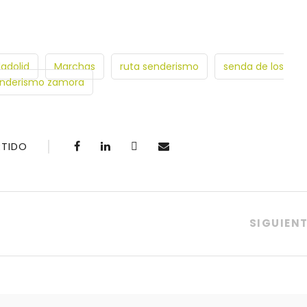
adolid
Marchas
ruta senderismo
senda de los
nderismo zamora
TIDO
SIGUIEN