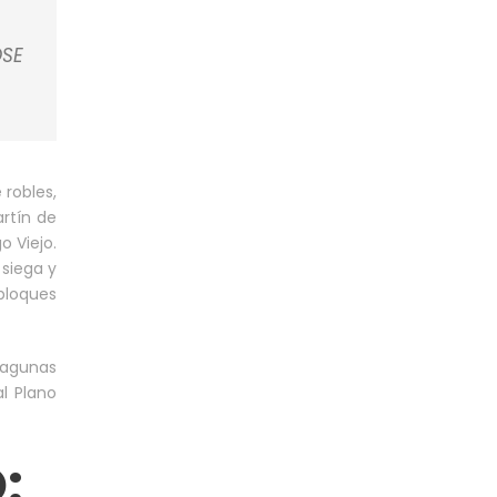
OSE
 robles,
artín de
o Viejo.
 siega y
 bloques
lagunas
l Plano
: