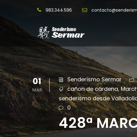
983.344.596
contacto@senderis
01
Senderismo Sermar
cañon de cárdena
,
March
MAR
senderismo desde Valladoli
0
428ª MARC