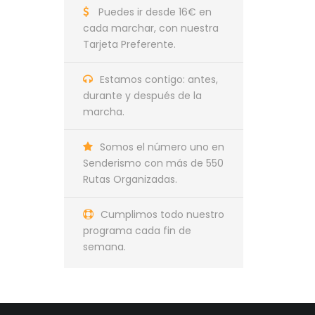
Puedes ir desde 16€ en
cada marchar, con nuestra
Tarjeta Preferente.
Estamos contigo: antes,
durante y después de la
marcha.
Somos el número uno en
Senderismo con más de 550
Rutas Organizadas.
Cumplimos todo nuestro
programa cada fin de
semana.