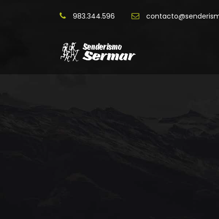
983.344.596
contacto@senderis