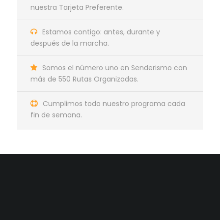
nuestra Tarjeta Preferente.
Estamos contigo: antes, durante y
después de la marcha.
Somos el número uno en Senderismo con
más de 550 Rutas Organizadas.
Cumplimos todo nuestro programa cada
fin de semana.