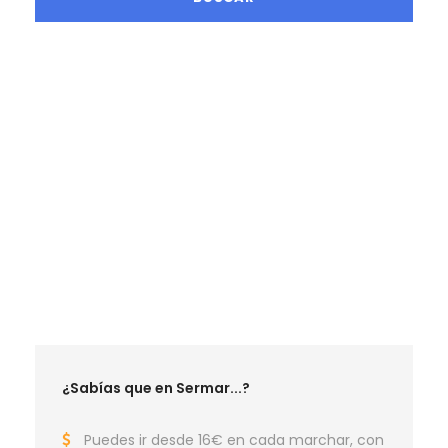
LA MEJOR TEMPORADA SENDERISTA
RUTAS OCTUBRE 2026
RUTAS NOVIEMBRE 2026
RUTAS DICIEMBRE 2026
RUTAS ENERO 2027
RUTAS FEBRERO 2027
RUTAS MARZO 2027
¿Sabías que en Sermar...?
Puedes ir desde 16€ en cada marchar, con