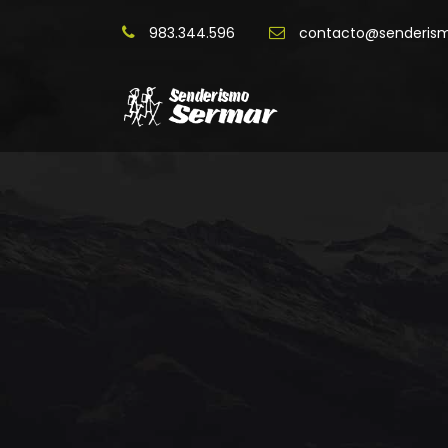
983.344.596
contacto@senderis