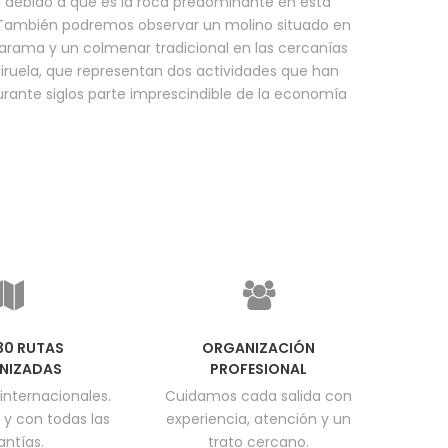
a debido a que es la roca predominante en esta
También podremos observar un molino situado en
 Jarama y un colmenar tradicional en las cercanías
Hiruela, que representan dos actividades que han
urante siglos parte imprescindible de la economía
830 RUTAS
ORGANIZACIÓN
NIZADAS
PROFESIONAL
internacionales.
Cuidamos cada salida con
 y con todas las
experiencia, atención y un
antías.
trato cercano.