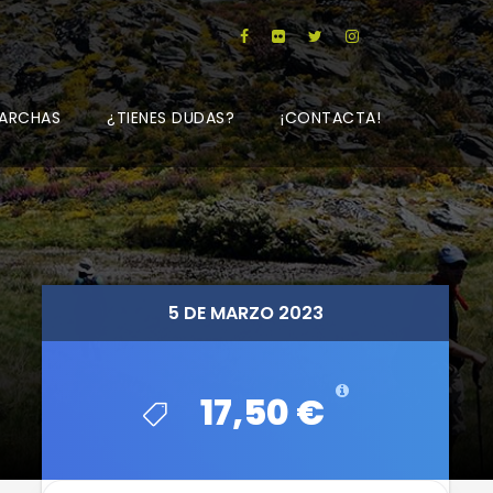
ARCHAS
¿TIENES DUDAS?
¡CONTACTA!
5 DE MARZO 2023
5 DE MARZO 2023
17,50 €
17,50 €