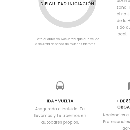
pizarr
DIFICULTAD INICIACIÓN
zona. 
el rio
de la 
sido d
local.
Dato orientativo. Recuerda que el nivel de
dificultad depende de muchos factores.
IDA Y VUELTA
+ DE 
ORGA
Asegurada e incluida. Te
Nacionales e 
llevamos y te traemos en
Profesionales
autocares propios.
gar