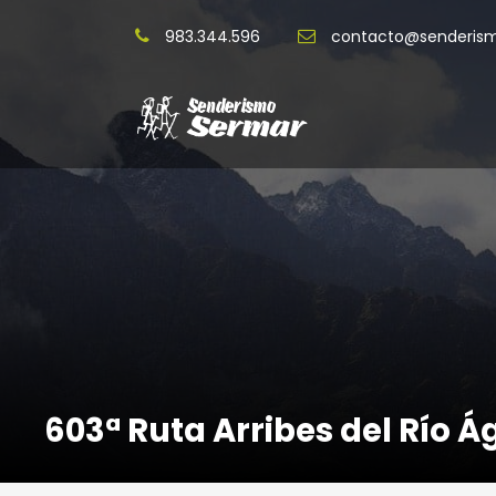
983.344.596
contacto@senderis
603ª Ruta Arribes del Río 