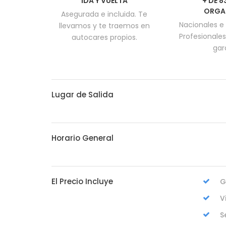
IDA Y VUELTA
+ DE 
ORGA
Asegurada e incluida. Te
Nacionales e 
llevamos y te traemos en
Profesionales
autocares propios.
gar
Lugar de Salida
Horario General
El Precio Incluye
G
V
S