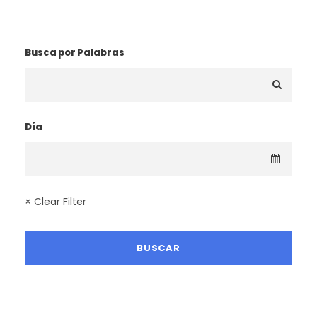
¿BUSCAS UNA RUTA?
Busca por Palabras
Día
× Clear Filter