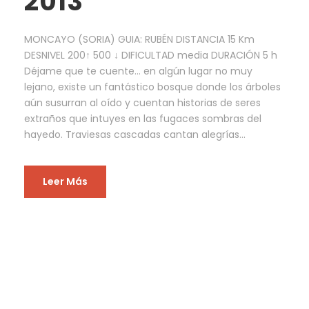
2013
MONCAYO (SORIA) GUIA: RUBÉN DISTANCIA 15 Km
DESNIVEL 200↑ 500 ↓ DIFICULTAD media DURACIÓN 5 h
Déjame que te cuente… en algún lugar no muy
lejano, existe un fantástico bosque donde los árboles
aún susurran al oído y cuentan historias de seres
extraños que intuyes en las fugaces sombras del
hayedo. Traviesas cascadas cantan alegrías...
Leer Más