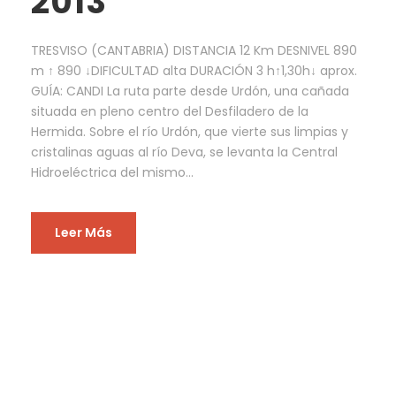
2013
TRESVISO (CANTABRIA) DISTANCIA 12 Km DESNIVEL 890
m ↑ 890 ↓DIFICULTAD alta DURACIÓN 3 h↑1,30h↓ aprox.
GUÍA: CANDI La ruta parte desde Urdón, una cañada
situada en pleno centro del Desfiladero de la
Hermida. Sobre el río Urdón, que vierte sus limpias y
cristalinas aguas al río Deva, se levanta la Central
Hidroeléctrica del mismo...
Leer Más