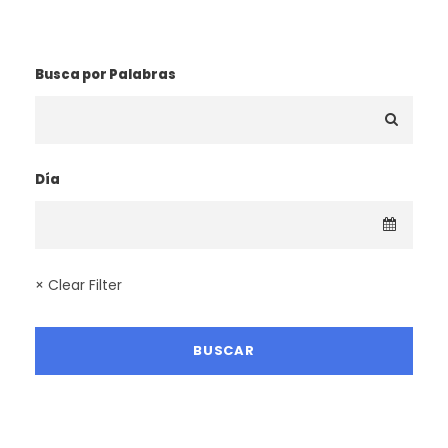
¿BUSCAS UNA RUTA?
Busca por Palabras
Día
× Clear Filter