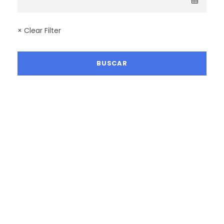
× Clear Filter
LA MEJOR TEMPORADA SENDERISTA
RUTAS DICIEMBRE 2026
RUTAS ENERO 2027
RUTAS FEBRERO 2027
RUTAS MARZO 2027
RUTAS ABRIL 2027
RUTAS MAYO 2027