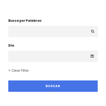
¿BUSCAS UNA RUTA?
Busca por Palabras
Día
× Clear Filter