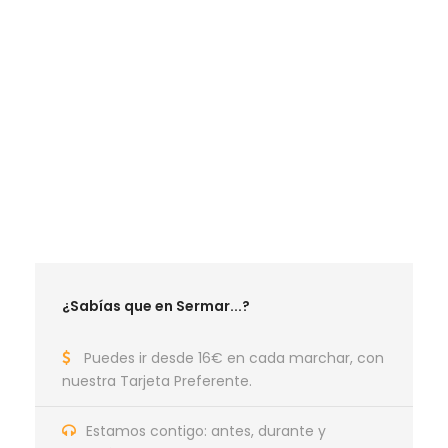
LA MEJOR TEMPORADA SENDERISTA
RUTAS MARZO 2027
RUTAS ABRIL 2027
RUTAS MAYO 2027
RUTAS JUNIO 2027
RUTAS MAYO 2026
RUTAS JUNIO 2026
¿Sabías que en Sermar...?
Puedes ir desde 16€ en cada marchar, con
nuestra Tarjeta Preferente.
Estamos contigo: antes, durante y