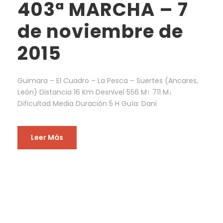
403ª MARCHA – 7
de noviembre de
2015
Guimara – El Cuadro – La Pesca – Suertes (Ancares,
León) Distancia 16 Km Desnivel 556 M↑ 711 M↓
Dificultad Media Duración 5 H Guía: Dani
Leer Más