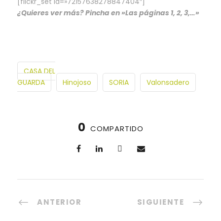
[flickr_set id=»72157638278847404″]
¿Quieres ver más? Pincha en »Las páginas 1, 2, 3,…»
CASA DEL
GUARDA
Hinojoso
SORIA
Valonsadero
0
COMPARTIDO
ANTERIOR
SIGUIENTE