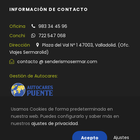
INFORMACIÓN DE CONTACTO
Oficina
983 34 45 96
Conchi
722 547 068
Dirección
Plaza del Val Nº 1 47003, Valladolid. (Ofc.
VIajes Sermarolid)
contacto @ senderismosermar.com
Gestión de Autocares:
Usamos Cookies de forma predeterminada en
nuestra web. Puedes configurarlo y saber más en
nuestros
ajustes de privacidad
.
© TODOS LOS DERECHOS RESERVADOS |
VIAJES SERMAROLID
|
AVISO LEGAL, TÉRMINOS Y CONDICIONES DE USO
|
POLÍTICA DE
Ajustes
Acepto