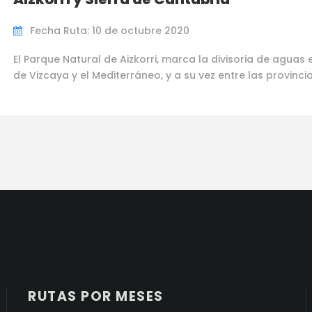
Fecha Ruta: 10 de octubre 2020
El Parque Natural de Aizkorri, marca la divisoria de aguas 
de Vizcaya y el Mediterráneo, y a su vez entre las provinci
RUTAS POR MESES