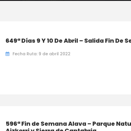
649ª Días 9 Y 10 De Abril – Salida Fin De
Fecha Ruta: 9 de abril 2022
596ª Fin de Semana Alava – Parque Natu
Aizkorri y Sierra de Cantabria