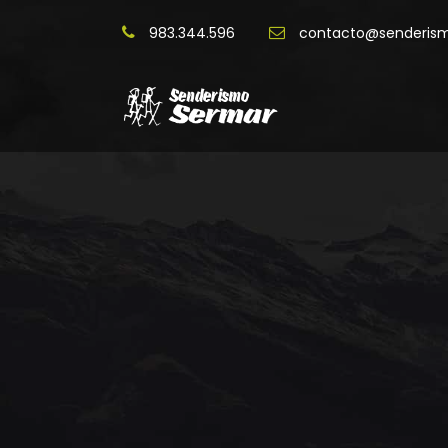
983.344.596
contacto@senderis